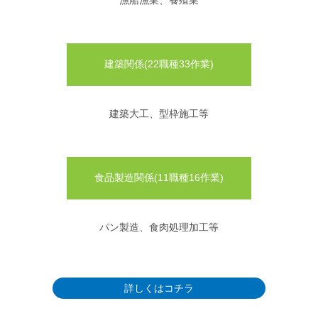
漁船漁業、養殖業
建築関係(22職種33作業)
建築大工、型枠施工等
食品製造関係(11職種16作業)
パン製造、食肉処理加工等
詳しくはコチラ